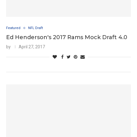
Featured
NFL Draft
Ed Henderson's 2017 Rams Mock Draft 4.0
by
April 27, 2017