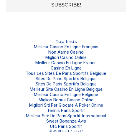
Top finds
Meilleur Casino En Ligne Français
Non Aams Casino
Migliori Casino Online
Meilleur Casino En Ligne France
Casino En Ligne
Tous Les Sites De Paris Sportifs Belgique
Sites De Paris Sportifs Belgique
Sites De Paris Sportifs Belgique
Meilleur Site Casino En Ligne Belgique
Meilleur Casino En Ligne Belgique
Migliori Bonus Casino Online
Migliori Siti Per Giocare A Poker Online
Tennis Paris Sportif
Meilleur Site De Paris Sportif International
Sweet Bonanza Avis
Ufc Paris Sportif
出金早いオンカジ