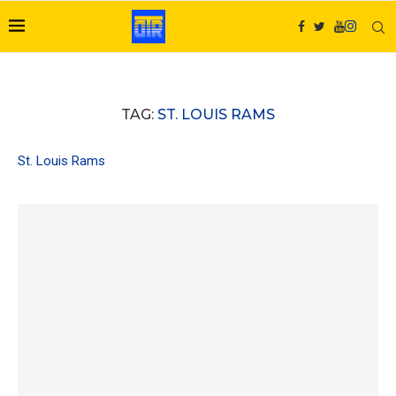
TAG:
ST. LOUIS RAMS
St. Louis Rams