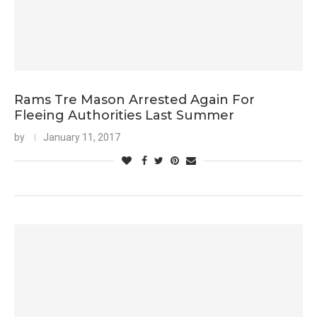
Rams Tre Mason Arrested Again For
Fleeing Authorities Last Summer
by
January 11, 2017