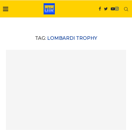
TAG:
LOMBARDI TROPHY