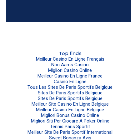
Top finds
Meilleur Casino En Ligne Français
Non Aams Casino
Migliori Casino Online
Meilleur Casino En Ligne France
Casino En Ligne
Tous Les Sites De Paris Sportifs Belgique
Sites De Paris Sportifs Belgique
Sites De Paris Sportifs Belgique
Meilleur Site Casino En Ligne Belgique
Meilleur Casino En Ligne Belgique
Migliori Bonus Casino Online
Migliori Siti Per Giocare A Poker Online
Tennis Paris Sportif
Meilleur Site De Paris Sportif International
Sweet Bonanza Avis