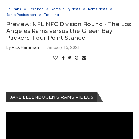
Columns
Featured
Rams Injury News
Rams News
Rams Postseason
Trending
Preview: NFL NFC Division Round - The Los
Angeles Rams versus the Green Bay
Packers: Four Point Stance
by
Rick Harriman
January 15, 2021
JAKE ELLENBOGEN’S RAMS VIDEOS