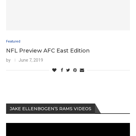
Featured
NFL Preview AFC East Edition
by
June 7, 2019
JAKE ELLENBOGEN’S RAMS VIDEOS