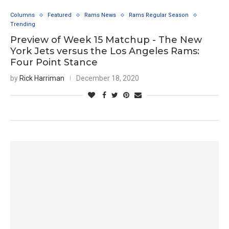
Columns
Featured
Rams News
Rams Regular Season
Trending
Preview of Week 15 Matchup - The New
York Jets versus the Los Angeles Rams:
Four Point Stance
by
Rick Harriman
December 18, 2020