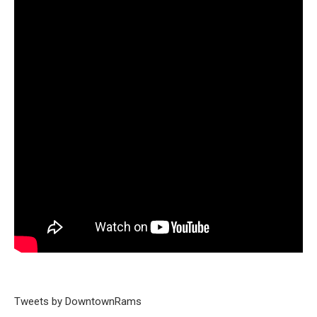
Tweets by DowntownRams