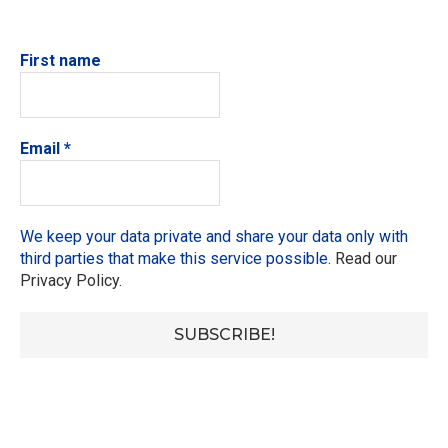
First name
Email
*
We keep your data private and share your data only with
third parties that make this service possible.
Read our
Privacy Policy.