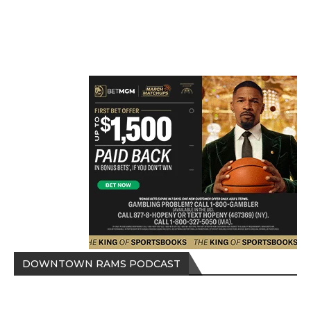
DOWNTOWN RAMS PODCAST