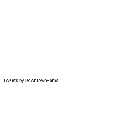
Tweets by DowntownRams