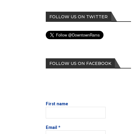
FOLLOW US ON TWITTER
FOLLOW US ON FACEBOOK
First name
Email
*