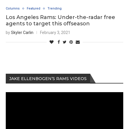
Columns
Featured
Trending
Los Angeles Rams: Under-the-radar free
agents to target this offseason
by
Skyler Carlin
February 3, 2021
JAKE ELLENBOGEN’S RAMS VIDEOS