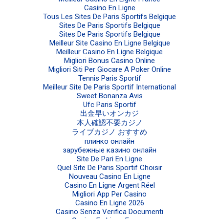
Casino En Ligne
Tous Les Sites De Paris Sportifs Belgique
Sites De Paris Sportifs Belgique
Sites De Paris Sportifs Belgique
Meilleur Site Casino En Ligne Belgique
Meilleur Casino En Ligne Belgique
Migliori Bonus Casino Online
Migliori Siti Per Giocare A Poker Online
Tennis Paris Sportif
Meilleur Site De Paris Sportif International
Sweet Bonanza Avis
Ufc Paris Sportif
出金早いオンカジ
本人確認不要カジノ
ライブカジノ おすすめ
плинко онлайн
зарубежные казино онлайн
Site De Pari En Ligne
Quel Site De Paris Sportif Choisir
Nouveau Casino En Ligne
Casino En Ligne Argent Réel
Migliori App Per Casino
Casino En Ligne 2026
Casino Senza Verifica Documenti