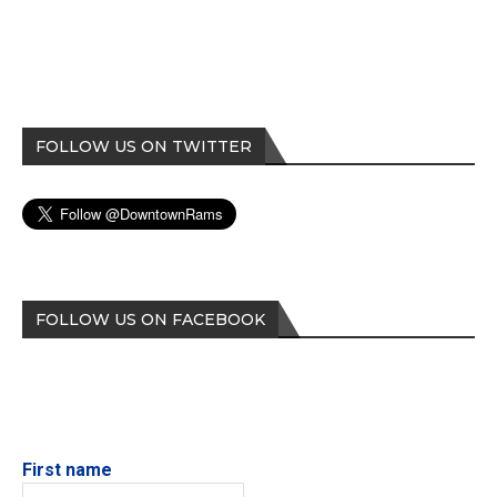
FOLLOW US ON TWITTER
FOLLOW US ON FACEBOOK
First name