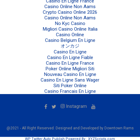
Casino En Ligne France
Casino Online Non Aams
Crypto Casino Online 2026
Casino Online Non Aams
No Kyc Casino
Migliori Casino Online Italia
Casino Online
Casino Belgium En Ligne
オンカジ
Casino En Ligne
Casino En Ligne Fiable
Casino En Ligne France
Poker Online Migliori Siti
Nouveau Casino En Ligne
Casino En Ligne Sans Wager
Siti Poker Online
Casino Francais En Ligne
Instagram
@2021 - All Right Reserved. Designed and Developed by Downtown Rams
WP Twitter Auto Publish
Powered By :
XYZScripts.com