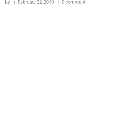
by
February 22, 2019
0 comment