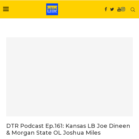
DTR Podcast Ep.161: Kansas LB Joe Dineen
& Morgan State OL Joshua Miles