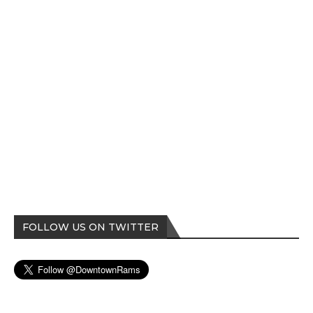
FOLLOW US ON TWITTER