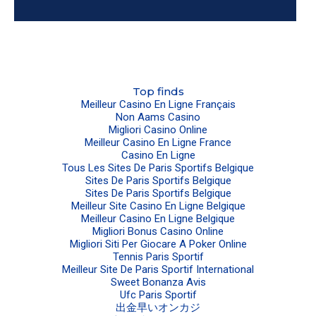
Top finds
Meilleur Casino En Ligne Français
Non Aams Casino
Migliori Casino Online
Meilleur Casino En Ligne France
Casino En Ligne
Tous Les Sites De Paris Sportifs Belgique
Sites De Paris Sportifs Belgique
Sites De Paris Sportifs Belgique
Meilleur Site Casino En Ligne Belgique
Meilleur Casino En Ligne Belgique
Migliori Bonus Casino Online
Migliori Siti Per Giocare A Poker Online
Tennis Paris Sportif
Meilleur Site De Paris Sportif International
Sweet Bonanza Avis
Ufc Paris Sportif
出金早いオンカジ