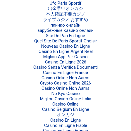
Ufc Paris Sportif
出金早いオンカジ
本人確認不要カジノ
ライブカジノ おすすめ
плинко онлайн
зарубежные казино онлайн
Site De Pari En Ligne
Quel Site De Paris Sportif Choisir
Nouveau Casino En Ligne
Casino En Ligne Argent Réel
Migliori App Per Casino
Casino En Ligne 2026
Casino Senza Verifica Documenti
Casino En Ligne France
Casino Online Non Aams
Crypto Casino Online 2026
Casino Online Non Aams
No Kyc Casino
Migliori Casino Online Italia
Casino Online
Casino Belgium En Ligne
オンカジ
Casino En Ligne
Casino En Ligne Fiable
Casino En Ligne France