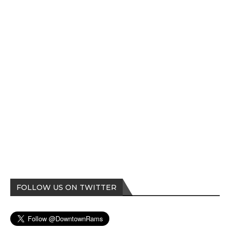
FOLLOW US ON TWITTER