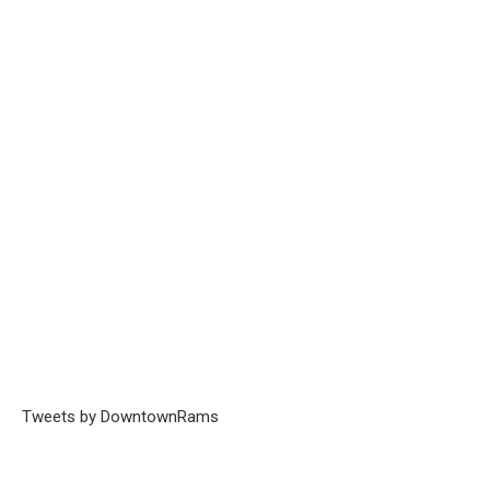
Tweets by DowntownRams