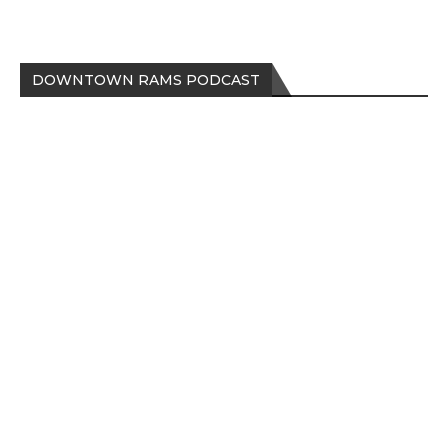
DOWNTOWN RAMS PODCAST