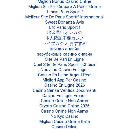
Migliori Bonus Casino Online
Migliori Siti Per Giocare A Poker Online
Tennis Paris Sportif
Meilleur Site De Paris Sportif International
Sweet Bonanza Avis
Ufc Paris Sportif
出金早いオンカジ
本人確認不要カジノ
ライブカジノ おすすめ
плинко онлайн
зарубежные казино онлайн
Site De Pari En Ligne
Quel Site De Paris Sportif Choisir
Nouveau Casino En Ligne
Casino En Ligne Argent Réel
Migliori App Per Casino
Casino En Ligne 2026
Casino Senza Verifica Documenti
Casino En Ligne France
Casino Online Non Aams
Crypto Casino Online 2026
Casino Online Non Aams
No Kyc Casino
Migliori Casino Online Italia
Casino Online