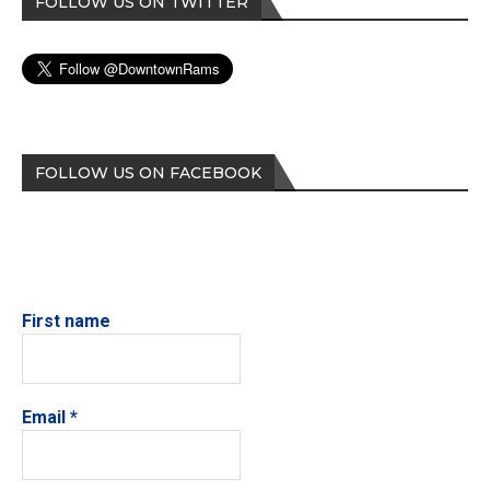
FOLLOW US ON TWITTER
FOLLOW US ON FACEBOOK
First name
Email
*