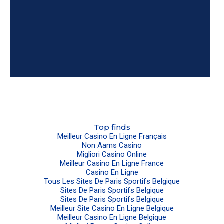
Top finds
Meilleur Casino En Ligne Français
Non Aams Casino
Migliori Casino Online
Meilleur Casino En Ligne France
Casino En Ligne
Tous Les Sites De Paris Sportifs Belgique
Sites De Paris Sportifs Belgique
Sites De Paris Sportifs Belgique
Meilleur Site Casino En Ligne Belgique
Meilleur Casino En Ligne Belgique