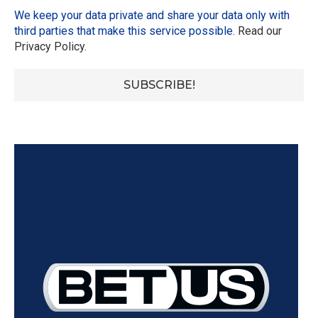
We keep your data private and share your data only with
third parties that make this service possible.
Read our
Privacy Policy.